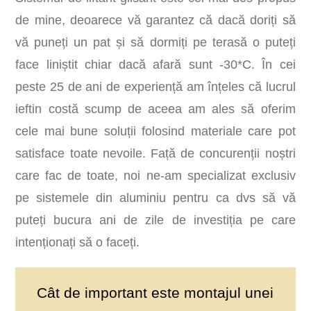
de mine, deoarece vă garantez că dacă doriți să
vă puneți un pat și să dormiți pe terasă o puteți
face liniștit chiar dacă afară sunt -30*C. În cei
peste 25 de ani de experiență am înțeles că lucrul
ieftin costă scump de aceea am ales să oferim
cele mai bune soluții folosind materiale care pot
satisface toate nevoile. Față de concurenții noștri
care fac de toate, noi ne-am specializat exclusiv
pe sistemele din aluminiu pentru ca dvs să vă
puteți bucura ani de zile de investiția pe care
intenționați să o faceți.
Cât de important este montajul unei