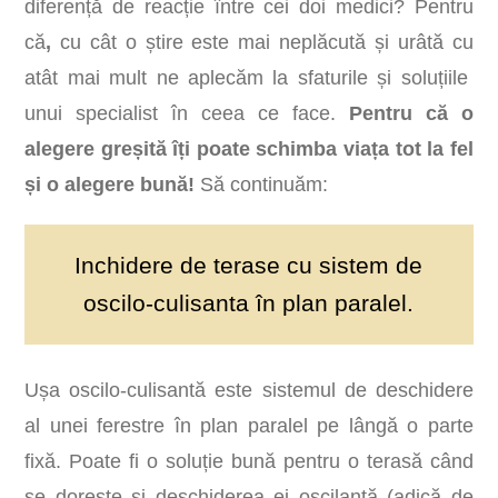
diferență de reacție între cei doi medici? Pentru
că
,
cu cât o știre este mai neplăcută și urâtă cu
atât mai mult ne aplecăm la sfaturile și soluțiile
unui specialist în ceea ce face.
Pentru că o
alegere greșită îți poate schimba viața tot la fel
și o alegere bună!
Să continuăm:
Inchidere de terase cu sistem de
oscilo-culisanta în plan paralel.
Ușa oscilo-culisantă este sistemul de deschidere
al unei ferestre în plan paralel pe lângă o parte
fixă. Poate fi o soluție bună pentru o terasă când
se dorește și deschiderea ei oscilantă (adică de