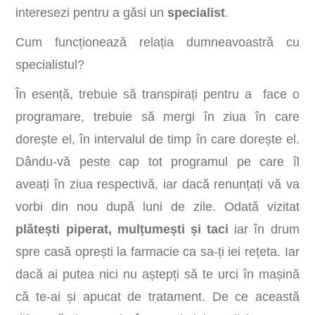
interesezi pentru a găsi un
specialist
.
Cum funcționează relația dumneavoastră cu
specialistul?
În esență, trebuie să transpirați pentru a face o
programare, trebuie să mergi în ziua în care
dorește el, în intervalul de timp în care dorește el.
Dându-vă peste cap tot programul pe care îl
aveați în ziua respectivă, iar dacă renunțați vă va
vorbi din nou după luni de zile. Odată vizitat
plătești piperat, mulțumești și taci
iar în drum
spre casă oprești la farmacie ca sa-ți iei rețeta. Iar
dacă ai putea nici nu aștepți să te urci în mașină
că te-ai și apucat de tratament. De ce această