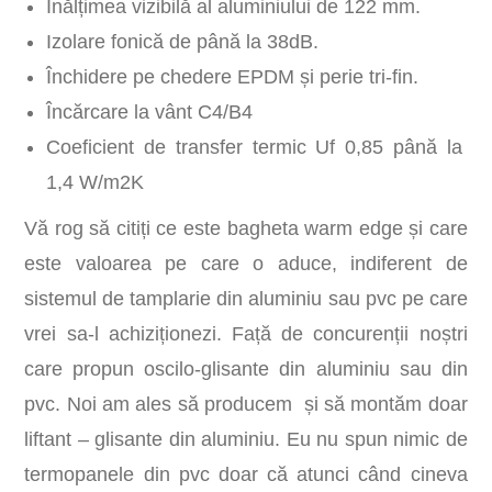
Înălțimea vizibilă al aluminiului de 122 mm.
Izolare fonică de până la 38dB.
Închidere pe chedere EPDM și perie tri-fin.
Încărcare la vânt C4/B4
Coeficient de transfer termic Uf 0,85 până la
1,4 W/m2K
Vă rog să citiți ce este bagheta warm edge și care
este valoarea pe care o aduce, indiferent de
sistemul de tamplarie din aluminiu sau pvc pe care
vrei sa-l achiziționezi. Față de concurenții noștri
care propun oscilo-glisante din aluminiu sau din
pvc. Noi am ales să producem și să montăm doar
liftant – glisante din aluminiu. Eu nu spun nimic de
termopanele din pvc doar că atunci când cineva