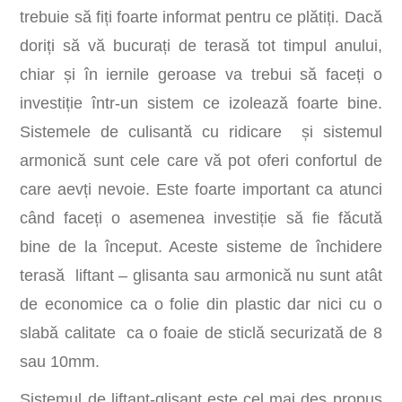
trebuie să fiți foarte informat pentru ce plătiți. Dacă
doriți să vă bucurați de terasă tot timpul anului,
chiar și în iernile geroase va trebui să faceți o
investiție într-un sistem ce izolează foarte bine.
Sistemele de culisantă cu ridicare și sistemul
armonică sunt cele care vă pot oferi confortul de
care aevți nevoie. Este foarte important ca atunci
când faceți o asemenea investiție să fie făcută
bine de la început. Aceste sisteme de închidere
terasă liftant – glisanta sau armonică nu sunt atât
de economice ca o folie din plastic dar nici cu o
slabă calitate ca o foaie de sticlă securizată de 8
sau 10mm.
Sistemul de liftant-glisant este cel mai des propus