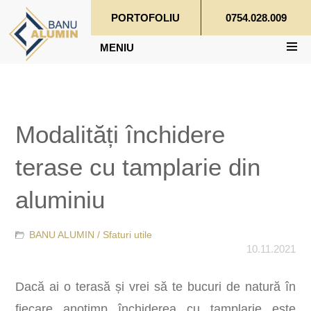
PORTOFOLIU
0754.028.009
MENIU
Modalități închidere
terase cu tamplarie din
aluminiu
BANU ALUMIN /
Sfaturi utile
10.11.2021
Dacă ai o terasă și vrei să te bucuri de natură în
fiecare anotimp închiderea cu tamplarie este