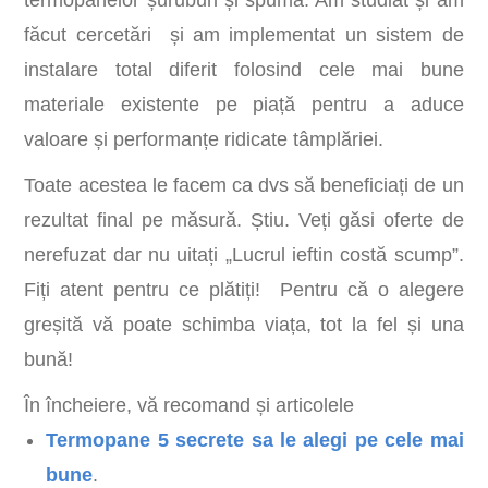
termopanelor șuruburi și spumă. Am studiat și am
făcut cercetări și am implementat un sistem de
instalare total diferit folosind cele mai bune
materiale existente pe piață pentru a aduce
valoare și performanțe ridicate tâmplăriei.
Toate acestea le facem ca dvs să beneficiați de un
rezultat final pe măsură. Știu. Veți găsi oferte de
nerefuzat dar nu uitați „Lucrul ieftin costă scump”.
Fiți atent pentru ce plătiți! Pentru că o alegere
greșită vă poate schimba viața, tot la fel și una
bună!
În încheiere, vă recomand și articolele
Termopane 5 secrete sa le alegi pe cele mai
bune
.