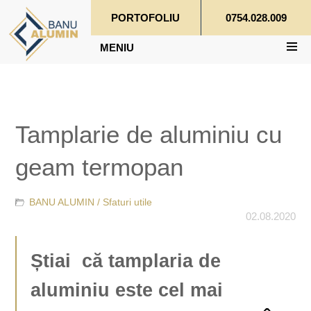
PORTOFOLIU
0754.028.009
MENIU
Tamplarie de aluminiu cu
geam termopan
BANU ALUMIN /
Sfaturi utile
02.08.2020
Știai că tamplaria de
aluminiu este cel mai