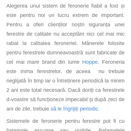
Alegerea unui sistem de feronerie fiabil a fost și
este pentru noi un lucru extrem de important.
Pentru a oferi clienților noștri siguranța unei
ferestre de calitate nu acceptăm nici cel mai mic
rabat la calitatea feroneriei. Mânerele folosite
pentru ferestrele dumneavoastră sunt fabricate de
cel mai mare brand din lume
Hoppe
. Feroneria
este inima ferestrelor, de aceea nu trebuie
neglijată în timp iar o întreținere periodică la minim
2 ani este total necesară. Dacă doriți ca ferestrele
d-voastre să funcționeze impecabil și după zeci de
ani de zile, trebuie
să le îngrijiți periodic
.
Sistemele de feronerie pentru ferestre pot fi cu
balamale ascunse sau vizibile. Balamalele