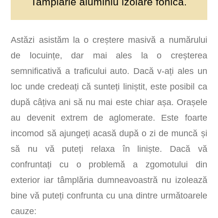
Tamplarie aluminiu izolare fonica.
Astăzi asistăm la o creștere masivă a numărului
de locuințe, dar mai ales la o creșterea
semnificativă a traficului auto. Dacă v-ați ales un
loc unde credeați că sunteți liniștit, este posibil ca
după câțiva ani să nu mai este chiar așa. Orașele
au devenit extrem de aglomerate. Este foarte
incomod să ajungeți acasă după o zi de muncă și
să nu vă puteți relaxa în liniște. Dacă vă
confruntați cu o problemă a zgomotului din
exterior iar tâmplăria dumneavoastră nu izolează
bine vă puteți confrunta cu una dintre următoarele
cauze: