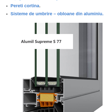
Pereti cortina
.
Sisteme de umbrire – obloane din aluminiu.