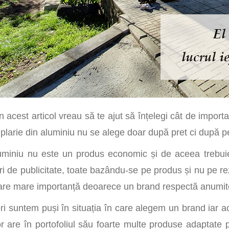
În acest articol vreau să te ajut să înțelegi cât de importa
larie din aluminiu nu se alege doar după pret ci după p
uminiu nu este un produs economic și de aceea trebuie 
ri de publicitate, toate bazându-se pe produs și nu pe r
 are mare importanță deoarece un brand respectă anumite s
ri suntem puși în situația în care alegem un brand iar 
r are în portofoliul său foarte multe produse adaptate pe