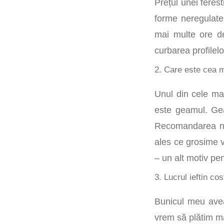
Prețul unei ferest
forme neregulate
mai multe ore d
curbarea profilel
2. Care este cea m
Unul din cele mai
este geamul. Gea
Recomandarea noa
ales ce grosime 
– un alt motiv p
3. Lucrul ieftin c
Bunicul meu avea
vrem să plătim ma