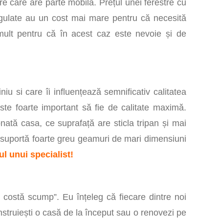
tre care are parte mobilă. Prețul unei ferestre cu
egulate au un cost mai mare pentru că necesită
ult pentru că în acest caz este nevoie și de
iu si care îi influențează semnificativ calitatea
e foarte important să fie de calitate maximă.
ată casa, ce suprafață are sticla tripan și mai
 suportă foarte greu geamuri de mari dimensiuni
ul unui s
pecialist!
 costă scump”. Eu înțeleg că fiecare dintre noi
nstruiești o casă de la început sau o renovezi pe