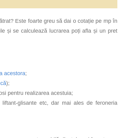
ătrat? Este foarte greu să dai o cotație pe mp în
ile și se calculează lucrarea poți afla și un pret
ea acestora
;
ică
);
osi pentru realizarea acestuia;
, liftant-glisante etc, dar mai ales de feroneria