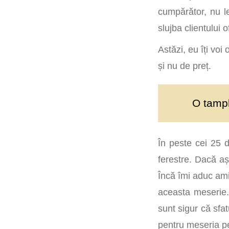
cumpărător, nu le
slujba clientului 
Astăzi, eu îți voi
și nu de preț.
O tampl
În peste cei 25 d
ferestre. Dacă aș
Încă îmi aduc ami
aceasta meserie.
sunt sigur că sfa
pentru meseria p