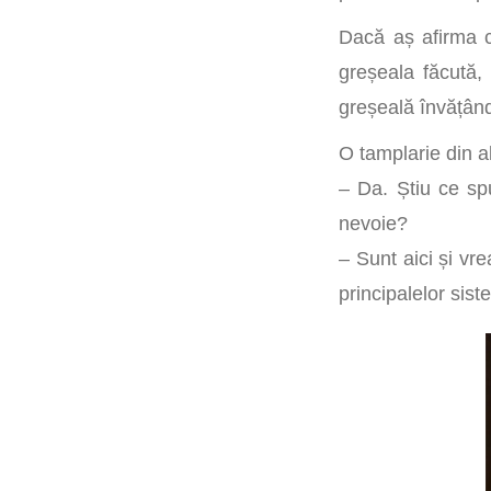
Dacă aș afirma c
greșeala făcută, 
greșeală învățând
O tamplarie din a
– Da. Știu ce sp
nevoie?
– Sunt aici și vr
principalelor sist