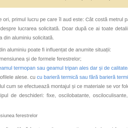
 ori, primul lucru pe care îl aud este: Cât costă metrul p
i despre lucrarea solicitată. Doar după ce ai toate detali
a din aluminiu solicitată.
din aluminiu poate fi influențat de anumite situații:
imensiunea și de formele ferestrelor;
eamul termopan sau geamul tripan ales dar și de calitat
rofilele alese. cu
cu barieră termică sau fără barieră term
elul cum se efectuează montajul și ce materiale se vor fol
ipul de deschideri: fixe, oscilobatante, osciloculisante
siunea ferestrelor