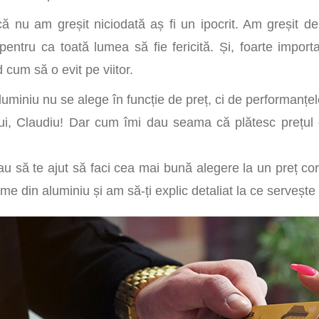
ă nu am greșit niciodată aș fi un ipocrit. Am greșit d
pentru ca toată lumea să fie fericită. Și, foarte import
 cum să o evit pe viitor.
luminiu nu se alege în funcție de preț, ci de performanțel
ui, Claudiu! Dar cum îmi dau seama că plătesc prețu
eau să te ajut să faci cea mai bună alegere la un preț cor
eme din aluminiu și am să-ți explic detaliat la ce servește 