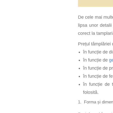
De cele mai multe
lipsa unor detali
corect la tamplari
Prețul tâmplăriei 
în funcție de d
în funcție de
g
în funcție de p
în funcție de f
în funcție de t
folosită.
1. Forma și dimen