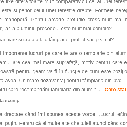
re fixe diferă foarte mult comparativ cu cel al unei feres
 este superior celui unei ferestre drepte. Formele ner
e manoperă. Pentru arcade prețurile cresc mult mai m
or, iar la aluminiu procedeul este mult mai complex.
ai mare suprafață la o tâmplărie, profilul sau geamul?
 importante lucruri pe care le are o tamplarie din alumin
mul are cea mai mare suprafață, motiv pentru care est
stră pentru geam va fi în funcție de cum este pozițion
va avea. Un mare dezavantaj pentru tâmplăria din pvc –
entru care recomandăm tamplaria din aluminiu.
Cere sfat
ostă scump
 dreptate când îmi spunea aceste vorbe: „Lucrul ieftin
i puțin. Pentru că ai multe alte cheltuieli atunci când co