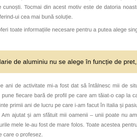
 cunoști. Tocmai din acest motiv este de datoria noastr
oferind-ui cea mai bună soluție.
 oferi toate informațiile necesare pentru a putea alege sin
arie de aluminiu nu se alege în funcție de pret, 
e ani de activitate mi-a fost dat să întâlnesc mii de situ
 pune fiecare bară de profil pe care am tăiat-o cap la ca
nte primii ani de lucru pe care i-am facut în Italia și pa
 Am ajutat și am sfătuit mii oamenii – unii poate nu a
turile mele le-au fost de mare folos. Toate acestea pentru
e care o profesez.