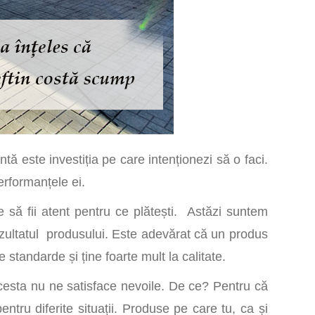
ntă este investiția pe care intenționezi să o faci.
erformanțele ei.
să fii atent pentru ce plătești. Astăzi suntem
ezultatul produsului. Este adevărat că un produs
tandarde și ține foarte mult la calitate.
acesta nu ne satisface nevoile. De ce? Pentru că
ntru diferite situații. Produse pe care tu, ca și