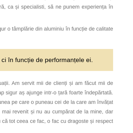
ă, ca și specialisti, să ne punem experiența în
gur o tâmplărie din aluminiu în funcție de calitate
ci în funcție de performanțele ei.
ații. Am servit mii de clienți și am făcut mii de
p sigur aș ajunge intr-o țară foarte îndepărtată.
siunea pe care o puneau cei de la care am învățat
m mai revenit și nu au cumpărat de la mine, dar
 că tot ceea ce fac, o fac cu dragoste și respect