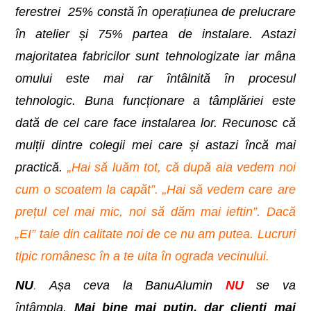
ferestrei 25% constă în operațiunea de prelucrare
în atelier și 75% partea de instalare. Astazi
majoritatea fabricilor sunt tehnologizate iar mâna
omului este mai rar întâlnită în procesul
tehnologic. Buna funcționare a tâmplăriei este
dată de cel care face instalarea lor. Recunosc că
mulții dintre colegii mei care și astazi încă mai
practică.
„Hai să luăm tot, că după aia vedem noi
cum o scoatem la capăt”. „Hai să vedem care are
prețul cel mai mic, noi să dăm mai ieftin”. Dacă
„EI” taie din calitate noi de ce nu am putea. Lucruri
tipic românesc în a te uita în ograda vecinului.
NU
.
Așa ceva la BanuAlumin
NU
se va
întâmpla.
Mai bine mai puțin, dar clienți mai