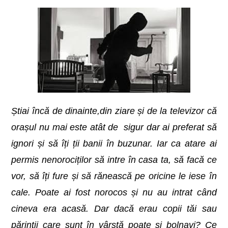
Știai încă de dinainte,din ziare și de la televizor că
orașul nu mai este atât de sigur dar ai preferat să
ignori și să îți ții banii în buzunar. Iar ca atare ai
permis nenorociților să intre în casa ta, să facă ce
vor, să îți fure și să rănească pe oricine le iese în
cale. Poate ai fost norocos și nu au intrat când
cineva era acasă. Dar dacă erau copii tăi sau
părinții care sunt în vârstă poate și bolnavi? Ce