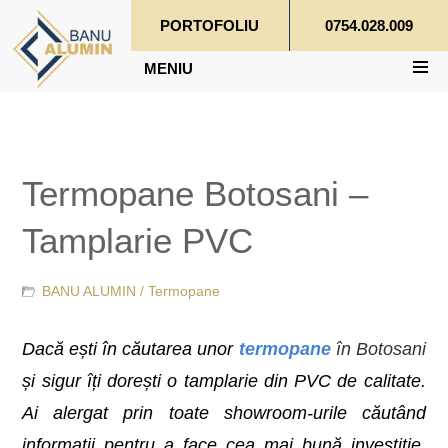
PORTOFOLIU
0754.028.009
MENIU
Termopane Botosani –
Tamplarie PVC
BANU ALUMIN /
Termopane
Dacă ești în căutarea unor
termopane
în Botosani
și sigur îți dorești o tamplarie din PVC de calitate.
Ai alergat prin toate showroom-urile căutând
informații pentru a face cea mai bună investiție.