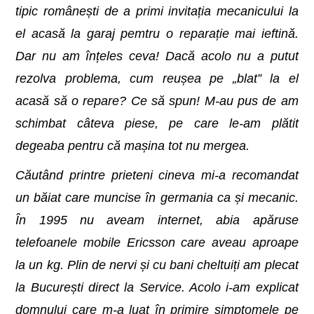
tipic românești de a primi invitația mecanicului la
el acasă la garaj pemtru o reparație mai ieftină.
Dar nu am înțeles ceva! Dacă acolo nu a putut
rezolva problema, cum reușea pe „blat” la el
acasă să o repare? Ce să spun! M-au pus de am
schimbat câteva piese, pe care le-am plătit
degeaba pentru că mașina tot nu mergea.
Căutând printre prieteni cineva mi-a recomandat
un băiat care muncise în germania ca și mecanic.
În 1995 nu aveam internet, abia apăruse
telefoanele mobile Ericsson care aveau aproape
la un kg. Plin de nervi și cu bani cheltuiți am plecat
la București direct la Service. Acolo i-am explicat
domnului care m-a luat în primire simptomele pe