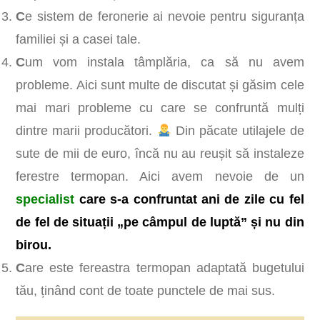
C
e sistem de feronerie ai nevoie pentru siguranța
familiei și a casei tale.
C
um vom instala tâmplăria, ca să nu avem
probleme. Aici sunt multe de discutat și găsim cele
mai mari probleme cu care se confruntă mulți
dintre marii producători.
Din păcate utilajele de
sute de mii de euro, încă nu au reușit să instaleze
ferestre termopan. Aici avem nevoie de un
specialist
c
are s-a confruntat ani de zile cu fel
de fel de situații „pe câmpul de luptă” și nu din
birou.
C
are este fereastra termopan adaptată bugetului
tău, ținând cont de toate punctele de mai sus.