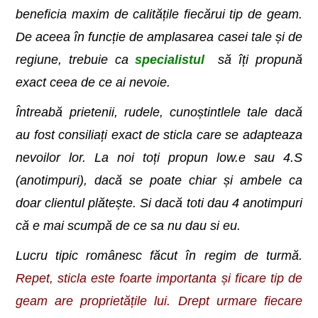
beneficia maxim de calitățile fiecărui tip de geam.
De aceea în funcție de amplasarea casei tale și de
regiune, trebuie ca
specialistul
să îți propună
exact ceea de ce ai nevoie.
Întreabă prietenii, rudele, cunoștintlele tale dacă
au fost consiliați exact de sticla care se adapteaza
nevoilor lor. La noi toți propun low.e sau 4.S
(anotimpuri), dacă se poate chiar și ambele ca
doar clientul plătește. Si dacă toti dau 4 anotimpuri
că e mai scumpă de ce sa nu dau si eu.
Lucru tipic românesc făcut în regim de turmă.
Repet, sticla este foarte importanta și ficare tip de
geam are proprietățile lui. Drept urmare fiecare