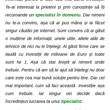
Te-ai interesat la prieteni și prin cunoștințe să îți
recomande un
specialist în domeniu
. Dar nimeni
nu te-a convins, așa că ai pus mâna și ai făcut
singur căutări pe internet. Sunt convins că ai găsit
o mulțime de informații, unele utile, altele atât de
tehnice de nici nu le înțelegi. Ai găsit firme care se
laudă cu investiții de milioane de Euro și toate
sunt Nr 1. Așa că stai liniștit ai nimerit unde
trebuie. Pentru că am să te ajut să înțelegi nu doar
care este cea mai bună soluție pentru tine. Dar cel
mai important, cum să faci această investiție așa
cum trebuie. Iar singur vei decide dacă
încredințezi lucrarea ta unui
S
pecialist
.