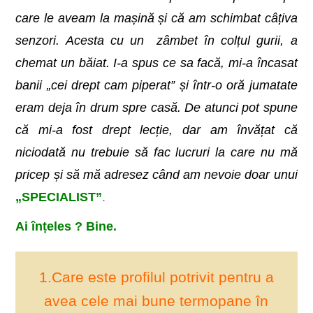
care le aveam la mașină și că am schimbat câțiva
senzori. Acesta cu un zâmbet în colțul gurii, a
chemat un băiat. I-a spus ce sa facă, mi-a încasat
banii „cei drept cam piperat” și într-o oră jumatate
eram deja în drum spre casă. De atunci pot spune
că mi-a fost drept lecție, dar am învățat că
niciodată nu trebuie să fac lucruri la care nu mă
pricep și să mă adresez când am nevoie doar unui
„SPECIALIST”
.
Ai înțeles ? Bine.
1.Care este profilul potrivit pentru a
avea cele mai bune termopane în