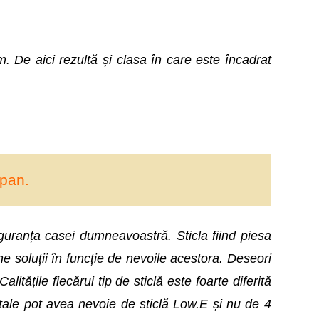
m. De aici rezultă și clasa în care este încadrat
opan.
iguranța casei dumneavoastră. Sticla fiind piesa
 soluții în funcție de nevoile acestora. Deseori
tățile fiecărui tip de sticlă este foarte diferită
e tale pot avea nevoie de sticlă Low.E și nu de 4