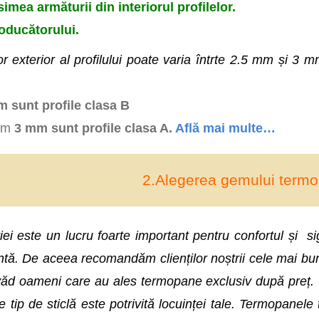
imea armăturii din interiorul profilelor.
oducătorului.
r exterior al profilului poate varia întrte 2.5 mm și 3 m
 sunt profile clasa B
nim
3 mm sunt profile clasa A.
Află mai multe…
2.Alegerea gemului term
ei este un lucru foarte important pentru confortul și s
ă. De aceea recomandăm clienților noștrii cele mai bune
văd oameni care au ales termopane exclusiv după preț. Cali
 tip de sticlă este potrivită locuinței tale. Termopanel