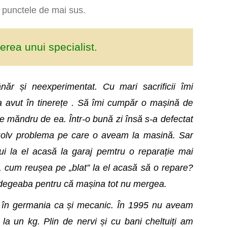
e punctele de mai sus.
erea unui specialist.
năr și neexperimentat. Cu mari sacrificii îmi
-a avut în tinerețe . Să îmi cumpăr o mașină de
e măndru de ea. Într-o bună zi însă s-a defectat
ezolv problema pe care o aveam la masină. Sar
lui la el acasă la garaj pemtru o reparație mai
, cum reușea pe „blat” la el acasă să o repare?
 degeaba pentru că mașina tot nu mergea.
e în germania ca și mecanic. În 1995 nu aveam
la un kg. Plin de nervi și cu bani cheltuiți am