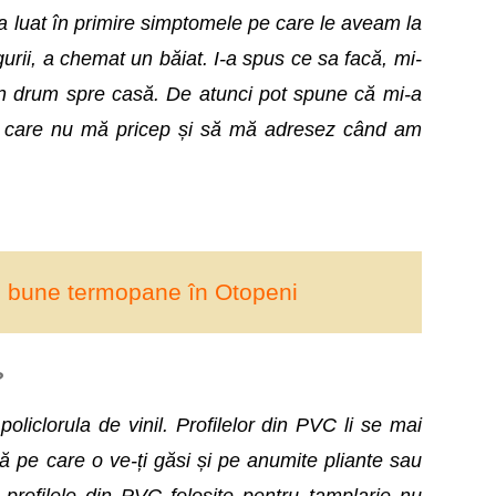
-a luat în primire simptomele pe care le aveam la
rii, a chemat un băiat. I-a spus ce sa facă, mi-
 în drum spre casă. De atunci pot spune că mi-a
i la care nu mă pricep și să mă adresez când am
mai bune termopane în Otopeni
?
policlorula de vinil. Profilelor din PVC li se mai
ă pe care o ve-ți găsi și pe anumite pliante sau