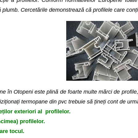
ecție a profilelor. Conform normativelor Europene toate
ă plumb. Cercetările demonstrează că profilele care conț
e în Otopeni este plină de foarte multe mărci de profile,
hiziționați termopane din pvc trebuie să țineți cont de ur
ilor exteriori al profilelor.
cimea) profilelor.
are tocul.