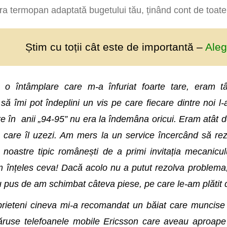
tra termopan adaptată bugetului tău, ținând cont de toat
Știm cu toții cât este de importantă
–
Aleg
o întâmplare care m-a înfuriat foarte tare, eram tâ
ă îmi pot îndeplini un vis pe care fiecare dintre noi l
e în anii „94-95” nu era la îndemâna oricui. Eram atât d
e care îl uzezi. Am mers la un service încercând să r
e noastre tipic românești de a primi invitația mecanicu
am înțeles ceva! Dacă acolo nu a putut rezolva problema
 pus de am schimbat câteva piese, pe care le-am plătit
prieteni cineva mi-a recomandat un băiat care muncis
păruse telefoanele mobile Ericsson care aveau aproape 