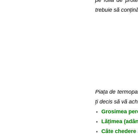
pe folia de prot
trebuie să conțin
Piața de termopan
ți decis să vă ac
Grosimea pereț
Lățimea (adân
Câte chedere 