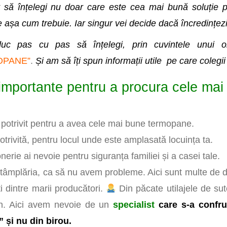
 să înțelegi nu doar care este cea mai bună soluție p
e așa cum trebuie. Iar singur vei decide dacă încredințezi
c pas cu pas să înțelegi, prin cuvintele unui 
OPANE”
.
Și am să îți spun informații utile pe care colegi
importante pentru a procura cele ma
l potrivit pentru a avea cele mai bune termopane.
potrivită, pentru locul unde este amplasată locuința ta.
nerie ai nevoie pentru siguranța familiei și a casei tale.
tâmplăria, ca să nu avem probleme. Aici sunt multe de d
i dintre marii producători.
Din păcate utilajele de sut
an. Aici avem nevoie de un
specialist
c
are s-a confru
 și nu din birou.