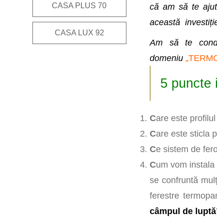
CASA PLUS 70
că am să te ajut
această investiți
CASA LUX 92
Am să te condu
domeniu
„TERM
5 puncte 
C
are este profilu
C
are este sticla 
C
e sistem de fero
C
um vom instala 
se confruntă mulț
ferestre termop
câmpul de luptă”