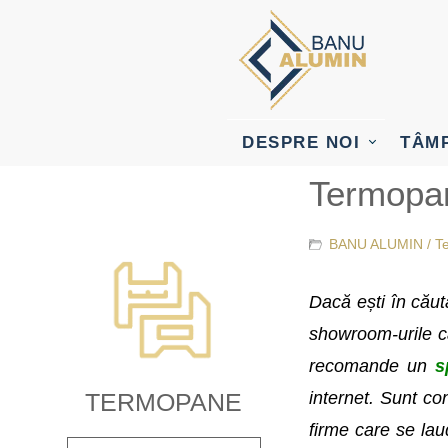
DESPRE NOI
TÂM
Termopan
BANU ALUMIN /
T
Dacă ești în cău
showroom-urile cău
recomande un
s
internet. Sunt con
TERMOPANE
firme care se laud