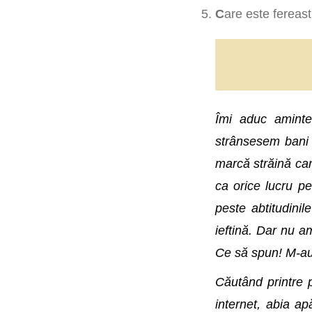
C
are este fereas
Îmi aduc aminte 
strânsesem bani s
marcă străină car
ca orice lucru p
peste abtitudinil
ieftină. Dar nu 
Ce să spun! M-au
Căutând printre 
internet, abia a