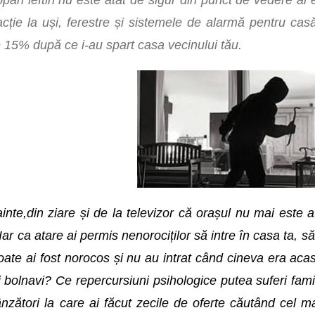
opan ieftin nu este atât de sigur din punct de vedere al
acție la uși, ferestre și sistemele de alarmă pentru ca
te 15% după ce i-au spart casa vecinului tău.
inte,din ziare și de la televizor că orașul nu mai este atâ
Iar ca atare ai permis nenorociților să intre în casa ta, să
Poate ai fost norocos și nu au intrat când cineva era acas
i bolnavi? Ce repercursiuni psihologice putea suferi fam
vânzători la care ai făcut zecile de oferte căutând cel