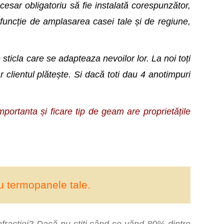
ecesar obligatoriu să fie instalată corespunzător,
 funcție de amplasarea casei tale și de regiune,
e sticla care se adapteaza nevoilor lor. La noi toți
clientul plătește. Si dacă toti dau 4 anotimpuri
importanta și ficare tip de geam are proprietățile
u termopanele tale.