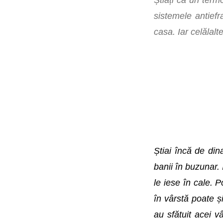
Știați că un term
sistemele antiefr
casa. Iar celălal
Știai încă de dina
banii în buzunar. 
le iese în cale. 
în vârstă poate ș
au sfătuit acei 