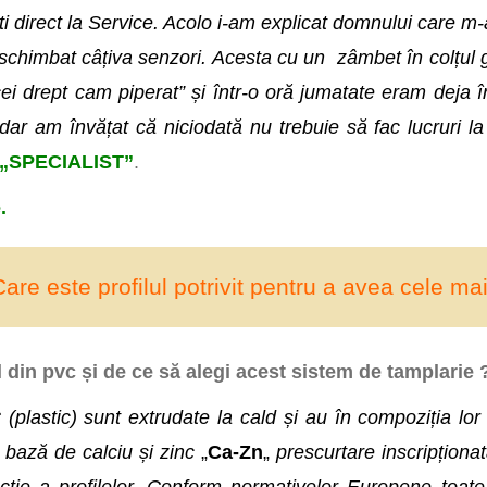
ti direct la Service. Acolo i-am explicat domnului care m
chimbat câțiva senzori. Acesta cu un zâmbet în colțul gu
cei drept cam piperat” și într-o oră jumatate eram deja
e, dar am învățat că niciodată nu trebuie să fac lucrur
„SPECIALIST”
.
.
Care este profilul potrivit pentru a avea cele 
l din pvc și de ce să alegi acest sistem de tamplarie 
 (plastic) sunt extrudate la cald și au în compoziția lor 
 bază de calciu și zinc
„
Ca-Zn
„
prescurtare inscripționat