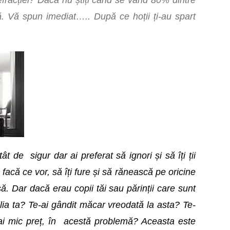
 efracției? Dacă nu știți când se vănd 80% dintre
să. Vă spun imediat….. După ce hoții ți-au spart
t de sigur dar ai preferat să ignori și să îți ții
 facă ce vor, să îți fure și să rănească pe oricine
ă. Dar dacă erau copii tăi sau părinții care sunt
ilia ta? Te-ai gândit măcar vreodată la asta? Te-
 mai mic preț, în acestă problemă? Aceasta este