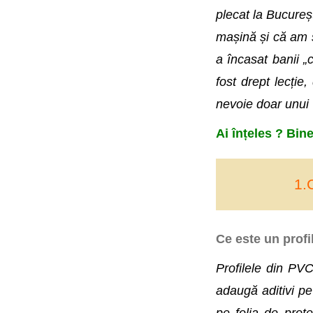
plecat la Bucureș
mașină și că am s
a încasat banii „
fost drept lecți
nevoie doar unui
Ai înțeles ? Bine
1.
Ce este un profi
Profilele din PVC
adaugă aditivi pe