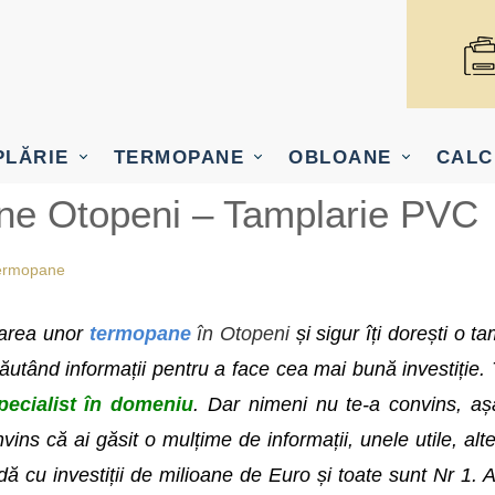
PLĂRIE
TERMOPANE
OBLOANE
CALC
e Otopeni – Tamplarie PVC
ermopane
tarea unor
termopane
în Otopeni
și sigur îți dorești o t
tând informații pentru a face cea mai bună investiție. Te-
pecialist în domeniu
. Dar nimeni nu te-a convins, aș
vins că ai găsit o mulțime de informații, unele utile, alte
ă cu investiții de milioane de Euro și toate sunt Nr 1. Aș