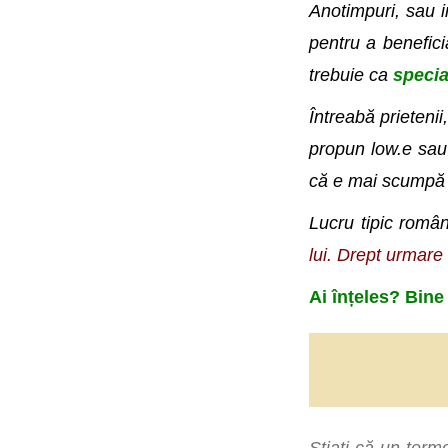
Anotimpuri, sau in
pentru a benefici
trebuie ca
specia
Întreabă prietenii
propun low.e sau 
că e mai scumpă 
Lucru tipic româ
lui. Drept urmare
Ai înțeles? Bine