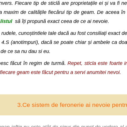
vers. Fiecare tip de sticlă are proprietațile ei și va fi n
a maxim de calitățile fiecărui tip de geam. De aceea în
listul
să îți propună exact ceea de ce ai nevoie.
, rudele, cunoștintlele tale dacă au fost consiliați exact d
4.S (anotimpuri), dacă se poate chiar și ambele ca doar 
de ce sa nu dau si eu.
nesc făcut în regim de turmă.
Repet, sticla este foarte 
 fiecare geam este făcut pentru a servi anumitei nevoi.
3.Ce sistem de feronerie ai nevoie pentr