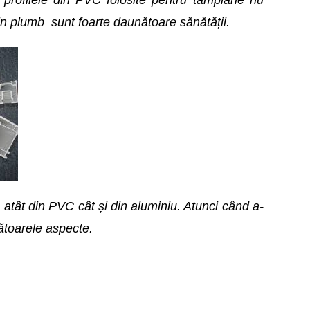
 profilele din PVC folosite pentru tamplarie nu
in plumb sunt foarte daunătoare sănătății.
 atât din PVC cât și din aluminiu. Atunci când a-
mătoarele aspecte.