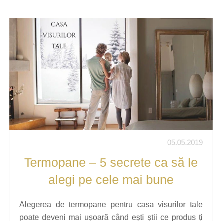
05.05.2019
Termopane – 5 secrete ca să le
alegi pe cele mai bune
Alegerea de termopane pentru casa visurilor tale
poate deveni mai ușoară când ești știi ce produs ți