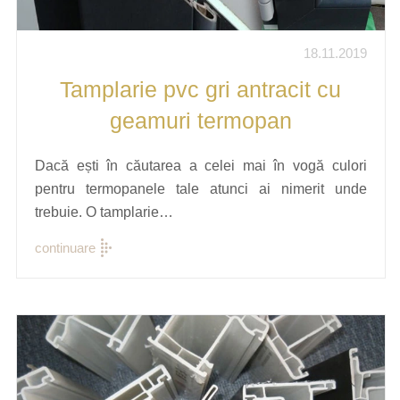
18.11.2019
Tamplarie pvc gri antracit cu
geamuri termopan
Dacă ești în căutarea a celei mai în vogă culori
pentru termopanele tale atunci ai nimerit unde
trebuie. O tamplarie…
continuare